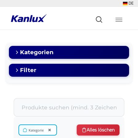
DE
Strona
główna
Kanlux
Kategorien
Filter
×
Alles löschen
Kategorie