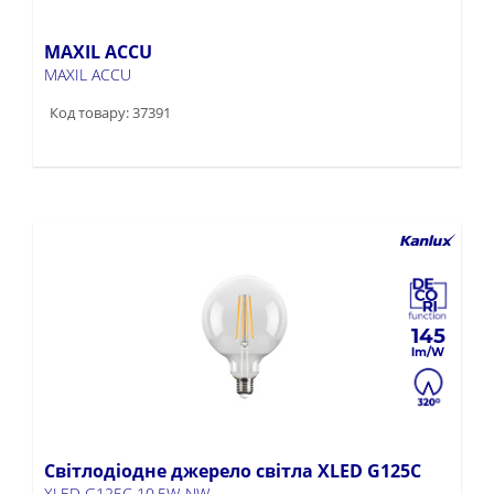
MAXIL ACCU
MAXIL ACCU
Код товару: 37391
145
Світлодіодне джерело світла XLED G125C
XLED G125C 10,5W-NW