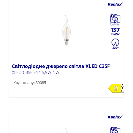
137
Світлодіодне джерело світла XLED C35F
XLED C35F E14 5,9W-NW
Код товару: 39085