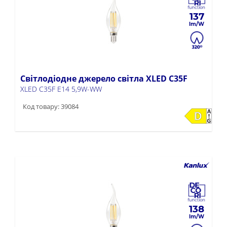
137
Світлодіодне джерело світла XLED C35F
XLED C35F E14 5,9W-WW
Код товару: 39084
138