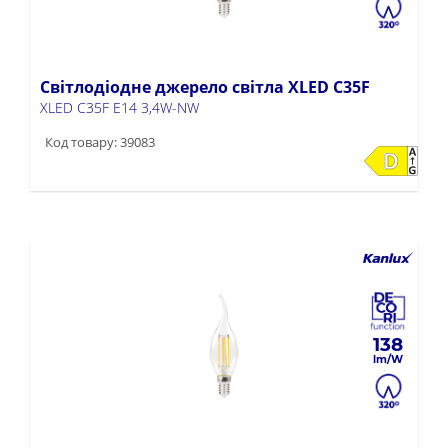
Світлодіодне джерело світла XLED C35F
XLED C35F E14 3,4W-NW
Код товару: 39083
138