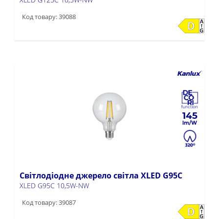
Код товару: 39088
145
Світлодіодне джерело світла XLED G95C
XLED G95C 10,5W-NW
Код товару: 39087