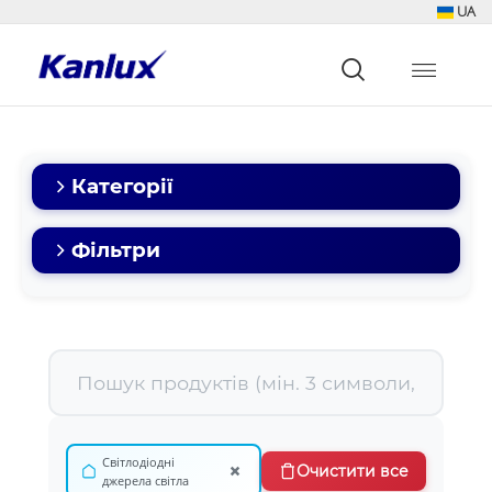
UA
Strona
główna
Kanlux
Категорії
Фільтри
Світлодіодні
×
Очистити все
джерела світла