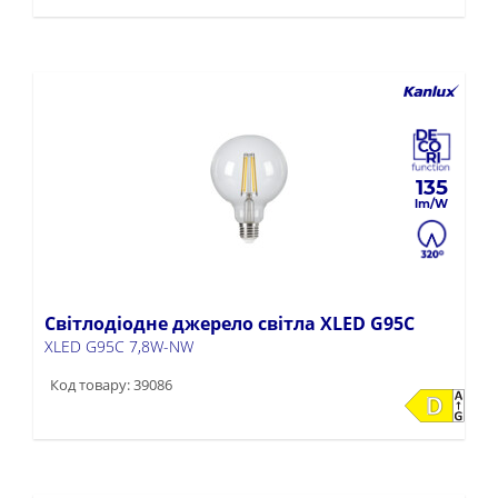
135
Світлодіодне джерело світла XLED G95C
XLED G95C 7,8W-NW
Код товару: 39086