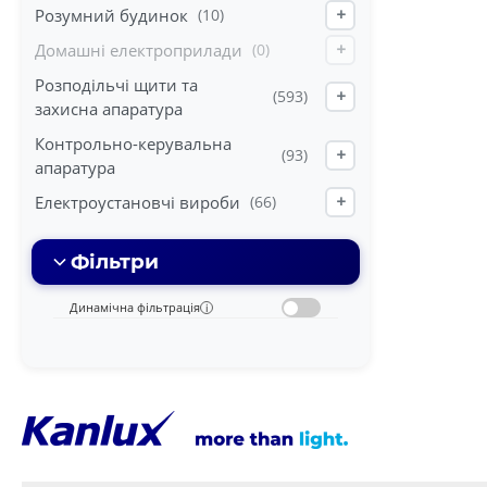
Розумний будинок
(10)
+
Домашні електроприлади
(0)
+
Розподільчі щити та
(593)
+
захисна апаратура
Контрольно-керувальна
(93)
+
апаратура
Електроустановчі вироби
(66)
+
Фільтри
Динамічна фільтрація
i