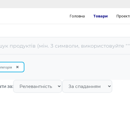
Головна
Товари
Проект
×
атегорія
ти за: