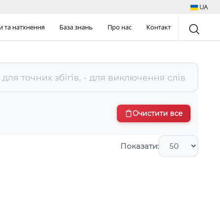
UA
и та натхнення
База знань
Про нас
Контакт
Очистити все
Показати: