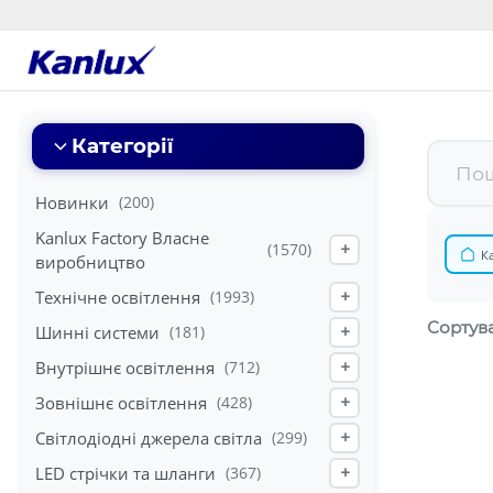
Strona
główna
Kanlux
Категорії
Новинки
(200)
Kanlux Factory Власне
(1570)
+
К
виробництво
Технічне освітлення
(1993)
+
Сортува
Шинні системи
(181)
+
Внутрішнє освітлення
(712)
+
Зовнішнє освітлення
(428)
+
Світлодіодні джерела світла
(299)
+
LED стрічки та шланги
(367)
+