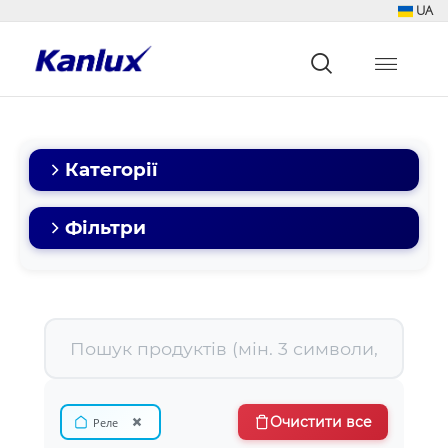
UA
Strona
główna
Kanlux
Категорії
Фільтри
×
Очистити все
Реле