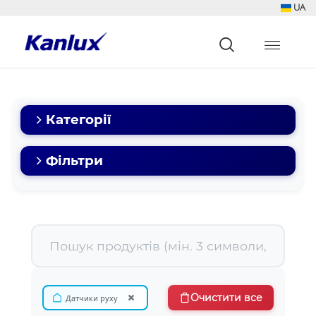
UA
Strona
główna
Kanlux
Категорії
Фільтри
×
Очистити все
Датчики руху