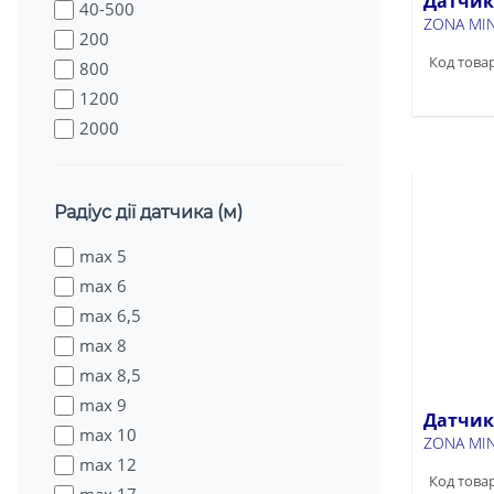
Датчик 
40-500
ZONA MIN
200
Код товар
800
1200
2000
Радіус дії датчика (м)
max 5
max 6
max 6,5
max 8
max 8,5
max 9
Датчик 
max 10
ZONA MIN
max 12
Код товар