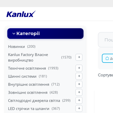
Strona
główna
Kanlux
Категорії
Новинки
(200)
Kanlux Factory Власне
(1570)
+
Д
виробництво
Технічне освітлення
(1993)
+
Сортува
Шинні системи
(181)
+
Внутрішнє освітлення
(712)
+
Зовнішнє освітлення
(428)
+
Світлодіодні джерела світла
(299)
+
LED стрічки та шланги
(367)
+