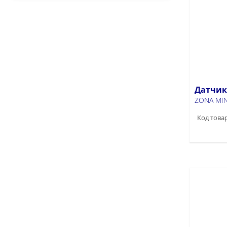
ZONA (3)
ZONA JQ (2)
ZONA JQ-37 (1)
ZONA MINI (6)
Датчик 
ZONA MIN
Код товар