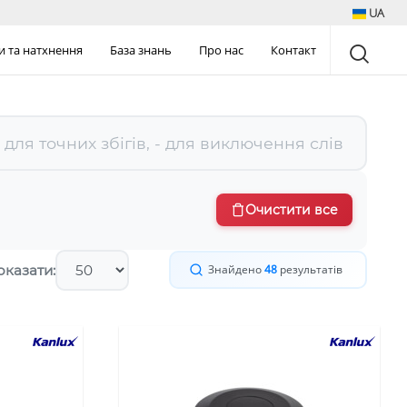
UA
и та натхнення
База знань
Про нас
Контакт
Очистити все
оказати:
Знайдено
48
результатів