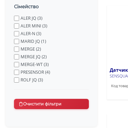
Сімейство
ALER JQ (3)
ALER MINI (3)
ALER-N (3)
MARID JQ (1)
MERGE (2)
MERGE JQ (2)
MERGE-WT (3)
Датчик
PRESENSOR (4)
SENSQUA
ROLF JQ (3)
Код товар
SENSQUARE (3)
SENTO (1)
SENTO-O (3)
Очистити фільтри
SENZO (1)
SLICK JQ (2)
SQMOTION (2)