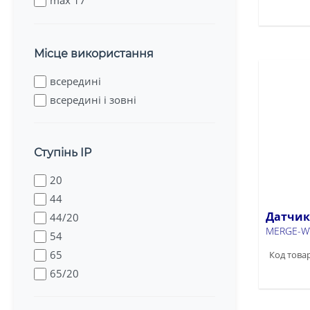
max 17
max 20
Місце використання
всередині
всередині і зовні
Ступінь IP
20
44
Датчик
44/20
MERGE-W
54
65
Код товар
65/20