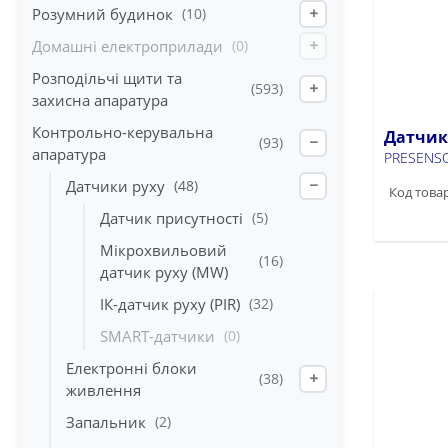
Розумний будинок
(10)
+
Домашні електроприлади
(0)
+
Розподільчі щити та
(593)
+
захисна апаратура
Контрольно-керувальна
Датчик
(93)
−
апаратура
PRESENSO
Датчики руху
(48)
−
Код товар
Датчик присутності
(5)
Мікрохвильовий
(16)
датчик руху (MW)
ІК-датчик руху (PIR)
(32)
SMART-датчики
(0)
Електронні блоки
(38)
+
живлення
Запальник
(2)