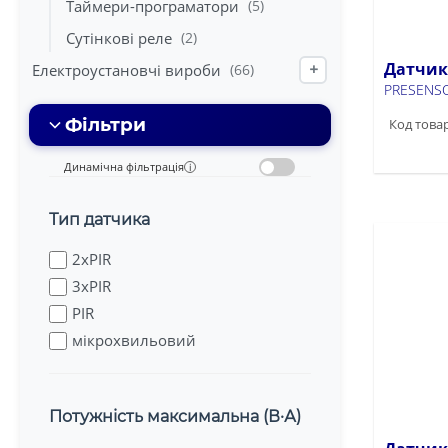
Таймери-програматори
(5)
Сутінкові реле
(2)
Датчик
Електроустановчі вироби
(66)
+
PRESENS
Фільтри
Код товар
Динамічна фільтрація
i
Тип датчика
2xPIR
3xPIR
PIR
мікрохвильовий
Потужність максимальна (В·А)