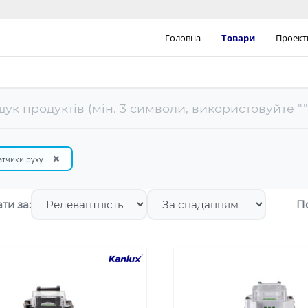
Головна
Товари
Проект
×
атчики руху
ти за:
П