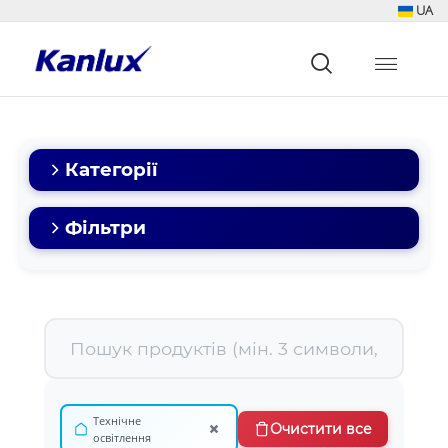
UA
Strona
główna
Kanlux
Категорії
Фільтри
Технічне
×
Очистити все
освітлення