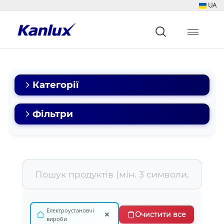
UA
Strona
główna
Kanlux
Категорії
Фільтри
Електроустановчі
×
Очистити все
вироби