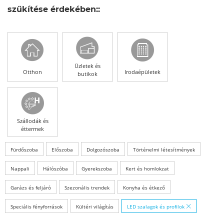
szűkítése érdekében::
Üzletek és
Otthon
Irodaépületek
butikok
Szállodák és
éttermek
Fürdőszoba
Előszoba
Dolgozószoba
Történelmi létesítmények
Nappali
Hálószóba
Gyerekszoba
Kert és homlokzat
Garázs és feljáró
Szezonális trendek
Konyha és étkező
Speciális fényforrások
Kültéri világítás
LED szalagok és profilok