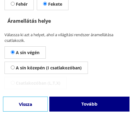
Fehér
Fekete
Áramellátás helye
Válassza ki azt a helyet, ahol a világítási rendszer áramellátása
csatlakozik.
A sín végén
A sín közepén (I csatlakozóban)
Csatlakozóban (L,T,X)
Tovább
Vissza