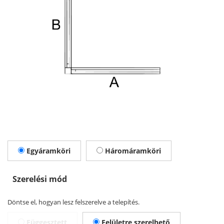
világítási rendszer típusa
Válassza ki a sínrendszer típusát, amelyet konfigurálni szeretne.
Egyáramköri
Háromáramköri
Szerelési mód
Döntse el, hogyan lesz felszerelve a telepítés.
Függesztett
Felületre szerelhető