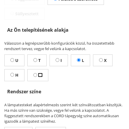
Süllyesztett
Az Ön telepítésének alakja
Válasszon a legnépszerűbb konfigurációk közül, ha összetettebb
rendszert tervez, vegye fel velünk a kapcsolatot.
U
T
I
L
X
H
Rendszer színe
A lámpatesteket alapértelmezés szerint két színváltozatban készítjük.
Ha más színre van szüksége, vegye fel velünk a kapcsolatot. A
függesztett rendszerekben a CORD tápegység színe automatikusan
igazodik a lámpatest színéhez.