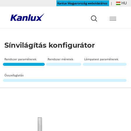
HU
Kanlux Magyarország weboldalához
|
Strona
główna
Kanlux
Sínvilágítás konfigurátor
Rendszer paraméterek
Rendszer méretek
Lámpatest paraméterek
Összefoglalás