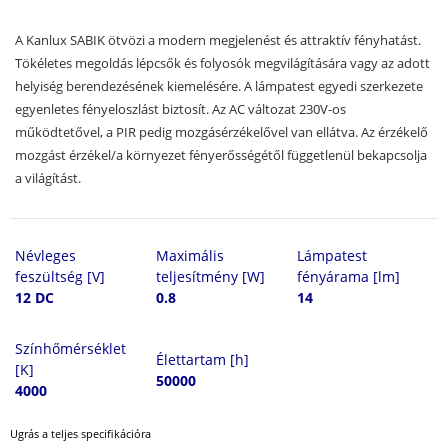
A Kanlux SABIK ötvözi a modern megjelenést és attraktív fényhatást.
Tökéletes megoldás lépcsők és folyosók megvilágítására vagy az adott
helyiség berendezésének kiemelésére. A lámpatest egyedi szerkezete
egyenletes fényeloszlást biztosít. Az AC változat 230V-os
működtetővel, a PIR pedig mozgásérzékelővel van ellátva. Az érzékelő
mozgást érzékel/a környezet fényerősségétől függetlenül bekapcsolja
a világítást.
Névleges
Maximális
Lámpatest
feszültség [V]
teljesítmény [W]
fényárama [lm]
12 DC
0.8
14
Színhőmérséklet
Élettartam [h]
[K]
50000
4000
Ugrás a teljes specifikációra