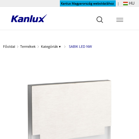
HU
Kanlux Magyarország weboldalához
|
Strona
główna
Kanlux
Főoldal
Termékek
Kategóriák ▾
SABIK LED NW