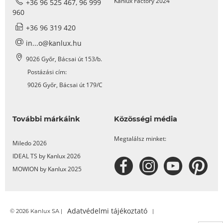
Kanlux Factory 2024
+36 96 525 467, 96 999
960
+36 96 319 420
in...o@kanlux.hu
9026 Győr, Bácsai út 153/b.
Postázási cím:
9026 Győr, Bácsai út 179/C
További márkáink
Közösségi média
Megtalálsz minket:
Miledo 2026
IDEAL TS by Kanlux 2026
MOWION by Kanlux 2025
Adatvédelmi tájékoztató
© 2026 Kanlux SA |
|