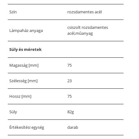
Szín
rozsdamentes acél
csiszolt rozsdamentes
Lámpaház anyaga
acél,műanyag
Súly és méretek
Magasság [mm]
75
Szélesség [mm]
23
Hossz [mm]
75
Súly
82g
Értékesítési egység
darab