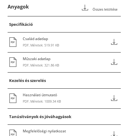
Anyagok
Összes letöltése
Specifikáció
Család adatlap
PDF, Méretek: 519.91 KB
Műszaki adatlap
PDF, Méretek: 321.86 KB
Kezelés és szerelés
Használati útmutató
PDF, Méretek: 1009.34 KB
Tanúsítványok és jóváhagyások
Megfelelőségi nyilatkozat