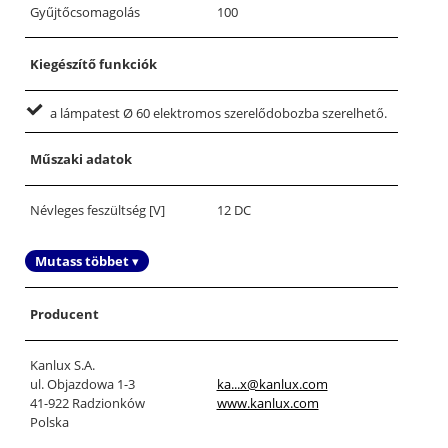
Gyűjtőcsomagolás
100
Kiegészítő funkciók
a lámpatest Ø 60 elektromos szerelődobozba szerelhető.
Műszaki adatok
Névleges feszültség [V]
12 DC
Mutass többet ▾
Producent
Kanlux S.A.
ul. Objazdowa 1-3
ka...x@kanlux.com
41-922 Radzionków
www.kanlux.com
Polska