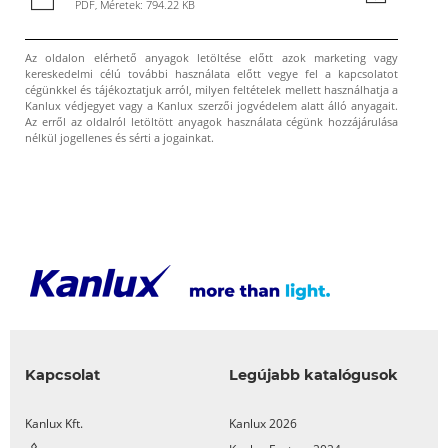
PDF, Méretek: 794.22 KB
Az oldalon elérhető anyagok letöltése előtt azok marketing vagy
kereskedelmi célú további használata előtt vegye fel a kapcsolatot
cégünkkel és tájékoztatjuk arról, milyen feltételek mellett használhatja a
Kanlux védjegyet vagy a Kanlux szerzői jogvédelem alatt álló anyagait.
Az erről az oldalról letöltött anyagok használata cégünk hozzájárulása
nélkül jogellenes és sérti a jogainkat.
Kapcsolat
Legújabb katalógusok
Kanlux Kft.
Kanlux 2026