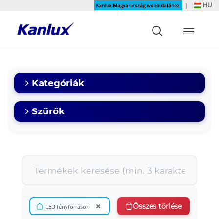
HU
Kanlux Magyarország weboldalához
|
Strona
główna
Kanlux
Kategóriák
Szűrők
×
Összes törlése
LED fényforrások