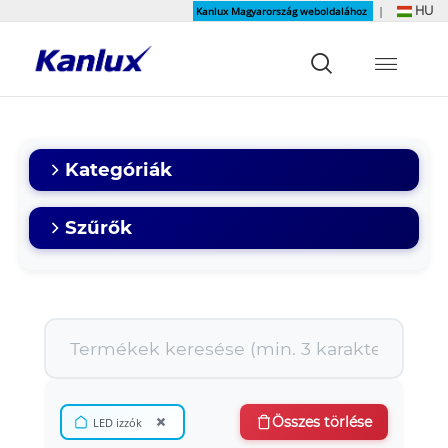
HU
Kanlux Magyarország weboldalához
|
Strona
główna
Kanlux
Kategóriák
Szűrők
×
Összes törlése
LED izzók