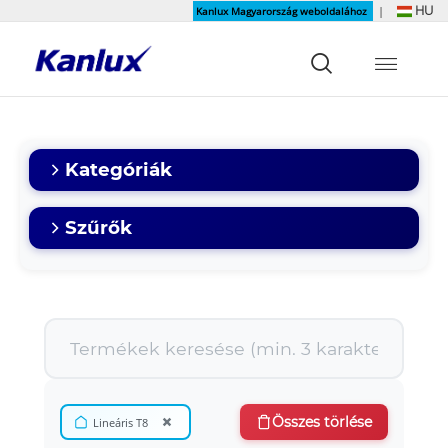
HU
Kanlux Magyarország weboldalához
|
Strona
główna
Kanlux
Kategóriák
Szűrők
×
Összes törlése
Lineáris T8