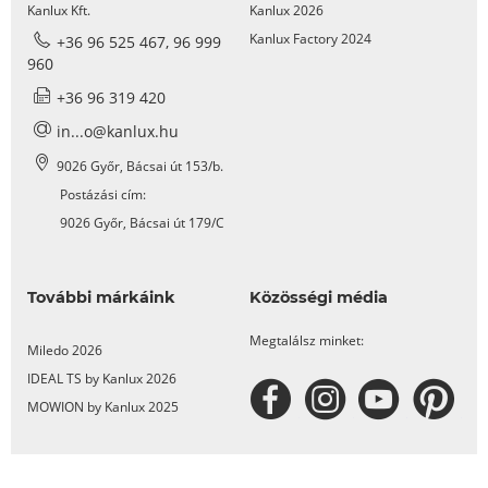
Kanlux Kft.
Kanlux 2026
Kanlux Factory 2024
+36 96 525 467, 96 999
960
+36 96 319 420
in...o@kanlux.hu
9026 Győr, Bácsai út 153/b.
Postázási cím:
9026 Győr, Bácsai út 179/C
További márkáink
Közösségi média
Megtalálsz minket:
Miledo 2026
IDEAL TS by Kanlux 2026
MOWION by Kanlux 2025