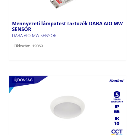
Mennyezeti lámpatest tartozék DABA AIO MW
SENSOR
DABA AIO MW SENSOR
Cikkszám: 19069
ÚJDONSÁG
Mennyezeti LED lámpa DABA AIO
DABA AIO M20W W