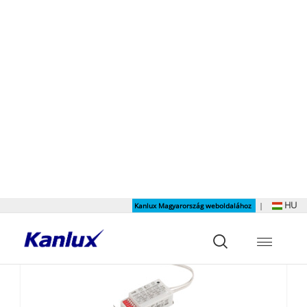
Rendezés:
Megjelenítés:
Találat
170
eredmény
ÚJDONSÁG