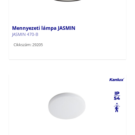
Mennyezeti lámpa JASMIN
JASMIN 470-B
Cikkszám: 29205
Mennyezeti LED lámpa VARSO LED
VARSO HI 36W-NW-O-SE