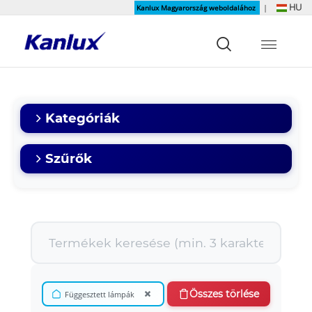
HU
Kanlux Magyarország weboldalához
|
Strona
główna
Kanlux
Kategóriák
Szűrők
×
Összes törlése
Függesztett lámpák