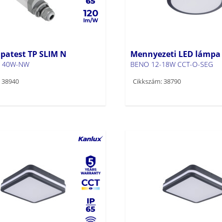
120
patest TP SLIM N
Mennyezeti LED lámpa
N 40W-NW
BENO 12-18W CCT-O-SEG
 38940
Cikkszám: 38790