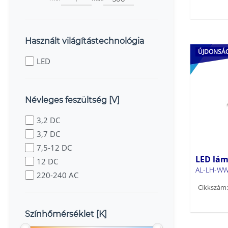
Használt világítástechnológia
ÚJDONSÁ
LED
Névleges feszültség [V]
3,2 DC
3,7 DC
7,5-12 DC
LED lám
12 DC
AL-LH-WW
220-240 AC
Cikkszám:
Színhőmérséklet [K]