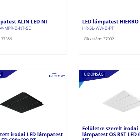
patest ALIN LED NT
LED lámpatest HIERRO 
W-MPR-B-NT-SE
HR-SL-WW-B-PT
 37356
Cikkszám: 37032
G
ÚJDONSÁG
Felületre szerelt irodai
ztett irodai LED lámpatest
lámpatest OS RST LED 