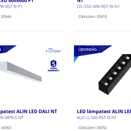
LED 600x600 PT
NT
W-RST-B-P1
OS-S5D-WW-RST-W-N1
 35944
Cikkszám: 35810
G
ÚJDONSÁG
patest ALIN LED DALI NT
LED lámpatest ALIN LE
W-MPR-S-NT
ALD-LL-NW-RST-B-NT
 34363
Cikkszám: 34352