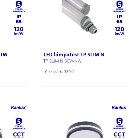
120
120
 TW
LED lámpatest TP SLIM N
TP SLIM N 50W-NW
Cikkszám: 38941