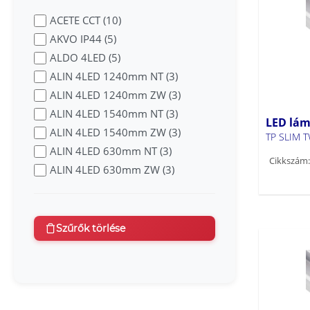
ACETE CCT (10)
AKVO IP44 (5)
ALDO 4LED (5)
ALIN 4LED 1240mm NT (3)
ALIN 4LED 1240mm ZW (3)
ALIN 4LED 1540mm NT (3)
LED lám
ALIN 4LED 1540mm ZW (3)
TP SLIM 
ALIN 4LED 630mm NT (3)
Cikkszám:
ALIN 4LED 630mm ZW (3)
ALIN LED DALI NT (44)
ALIN LED DALI PT (1)
ALIN LED IP55 LED natynkowy
Szűrők törlése
(4)
ALIN LED IP55 NT (20)
ALIN LED NT (104)
ALIN LED PT (17)