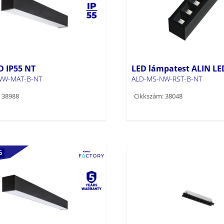
D IP55 NT
LED lámpatest ALIN LE
WW-MAT-B-NT
ALD-MS-NW-RST-B-NT
 38988
Cikkszám: 38048
G