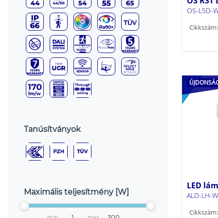
OS RST 
OS-L5D-W
Cikkszám:
ÚJDONSÁ
Tanúsítványok
LED lám
Maximális teljesítmény [W]
ALD-LH-W
Cikkszám:
min
max