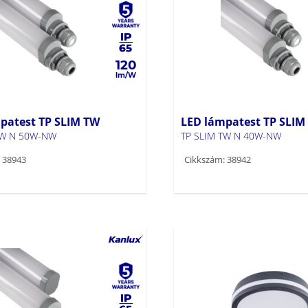
120
patest TP SLIM TW
LED lámpatest TP SLIM
TW N 50W-NW
TP SLIM TW N 40W-NW
 38943
Cikkszám: 38942