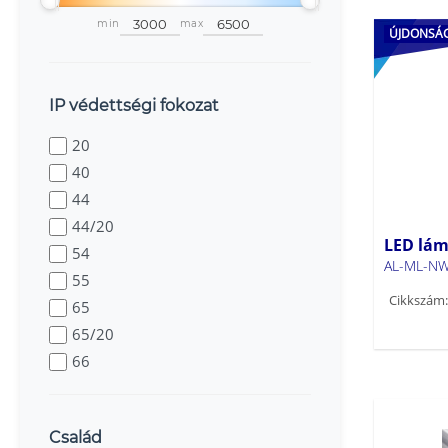
min
max
ÚJDONSÁ
IP védettségi fokozat
20
40
44
44/20
LED lám
54
AL-ML-NW
55
Cikkszám:
65
65/20
66
Család