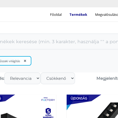
Főoldal
Termékek
Megvalósulások
×
szaki világítás
s:
Megjelenít
G
ÚJDONSÁG