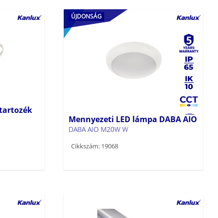
ÚJDONSÁG
tartozék
Mennyezeti LED lámpa DABA AIO
DABA AIO M20W W
Cikkszám: 19068