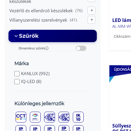
készülékek
Vezérlő és ellenőrző készülékek
(76)
+
LED lám
Villanyszerelési szerelvények
(41)
+
AL-MM-W
Szűrők
Cikkszám:
Dinamikus szűrés
i
Márka
ÚJDONSÁ
KANLUX (992)
IQ-LED (8)
Különleges jellemzők
Süllyes