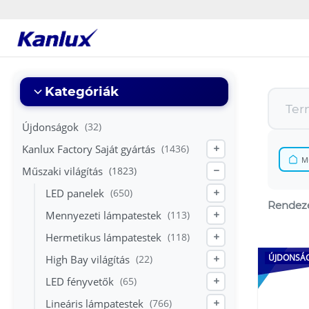
Strona
główna
Kanlux
Kategóriák
Újdonságok
(32)
Kanlux Factory Saját gyártás
(1436)
+
Mű
Műszaki világítás
(1823)
−
LED panelek
(650)
+
Rendezé
Mennyezeti lámpatestek
(113)
+
Hermetikus lámpatestek
(118)
+
ÚJDONSÁ
High Bay világítás
(22)
+
LED fényvetők
(65)
+
Lineáris lámpatestek
(766)
+