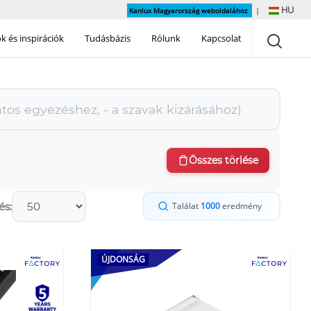
HU
Kanlux Magyarország weboldalához
|
 és inspirációk
Tudásbázis
Rólunk
Kapcsolat
Összes törlése
és:
Találat
1000
eredmény
ÚJDONSÁG