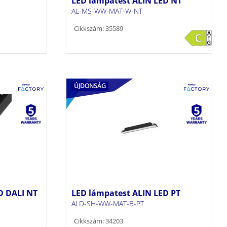
LED lámpatest ALIN LED NT
AL-MS-WW-MAT-W-NT
Cikkszám: 35589
ÚJDONSÁG
D DALI NT
LED lámpatest ALIN LED PT
ALD-SH-WW-MAT-B-PT
Cikkszám: 34203