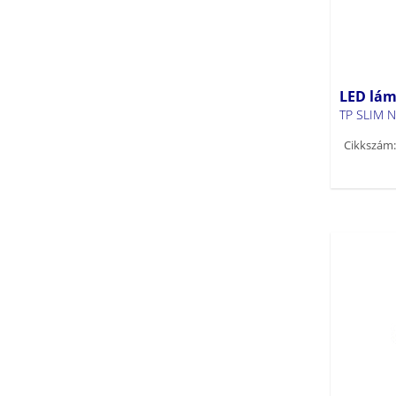
AMPLINE 4LED NT (6)
ANTEM LED (9)
AREL LED (8)
AVAR CCT (1)
LED lám
AVAR LED (1)
TP SLIM 
AVAR N LED (2)
Cikkszám:
AVAR O 6060 (2)
AVAR UGR (1)
BENO CCT (16)
BENO ECO (8)
BLINGO CCT (1)
BLINGO DRV (5)
BLINGO IPRN38W (1)
BLINGO LED (11)
BLINGO LED 167lm/W (1)
BLINGO LED 180lm/W (1)
BRAVO DRIVER (1)