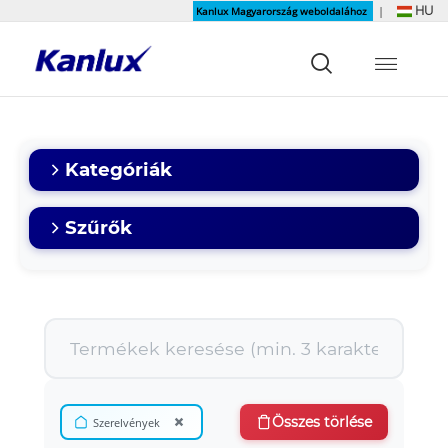
HU
Kanlux Magyarország weboldalához
|
Strona
główna
Kanlux
Kategóriák
Szűrők
×
Összes törlése
Szerelvények