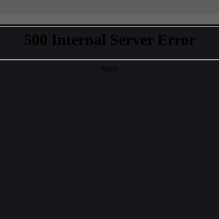
Főoldal
Termékek
Megvalósulások
×
tegória
s: