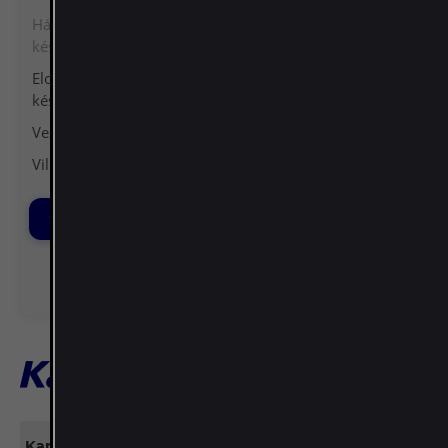
Háztartási elektromos
(0)
+
készülékek
Elosztószekrények és védelmi
(593)
+
készülékek
Vezérlő és ellenőrző készülékek
(93)
+
Villanyszerelési szerelvények
(66)
+
Szűrők
Dinamikus szűrés
i
Kapcsolat
Gyors linkek