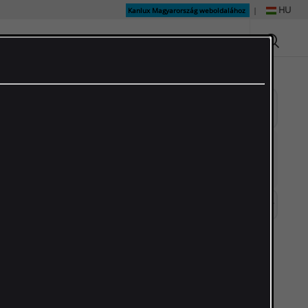
HU
Kanlux Magyarország weboldalához
|
 és inspirációk
Tudásbázis
Rólunk
Kapcsolat
Összes törlése
Megjelenítés: