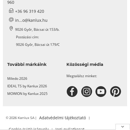
960
+36 96 319 420
in...o@kanlux.hu
9026 Győr, Bácsai út 153/b.
Postázási cím:
9026 Győr, Bácsai út 179/C
További márkáink
Közösségi média
Megtalálsz minket:
Miledo 2026
IDEAL TS by Kanlux 2026
MOWION by Kanlux 2025
Adatvédelmi tájékoztató
© 2026 Kanlux SA |
|
Cookie (süti) irányelv
Jogi nyilatkozat
|