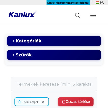
HU
Kanlux Magyarország weboldalához
|
Strona
główna
Kanlux
Kategóriák
Szűrők
×
Összes törlése
Utcai lámpák