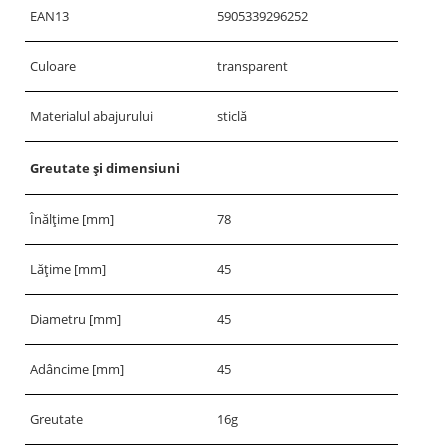
EAN13
5905339296252
Culoare
transparent
Materialul abajurului
sticlă
Greutate și dimensiuni
Înălțime [mm]
78
Lățime [mm]
45
Diametru [mm]
45
Adâncime [mm]
45
Greutate
16g