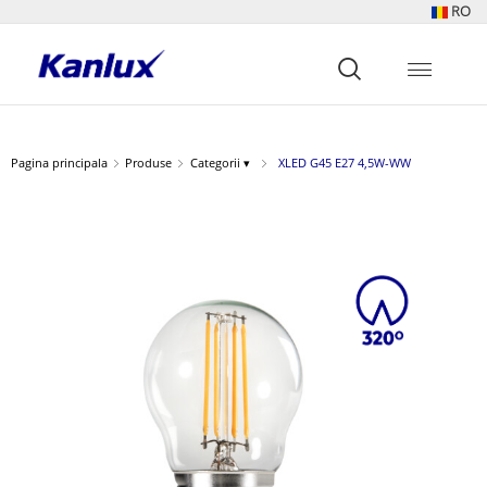
RO
Strona
główna
Kanlux
Pagina principala
Produse
Categorii ▾
XLED G45 E27 4,5W-WW