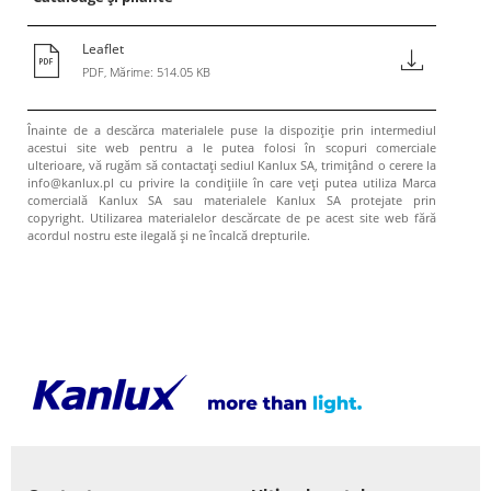
Leaflet
PDF, Mărime: 514.05 KB
Înainte de a descărca materialele puse la dispoziție prin intermediul
acestui site web pentru a le putea folosi în scopuri comerciale
ulterioare, vă rugăm să contactați sediul Kanlux SA, trimițând o cerere la
info@kanlux.pl cu privire la condițiile în care veți putea utiliza Marca
comercială Kanlux SA sau materialele Kanlux SA protejate prin
copyright. Utilizarea materialelor descărcate de pe acest site web fără
acordul nostru este ilegală și ne încalcă drepturile.