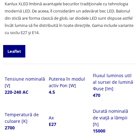
Kanlux XLED îmbină avantajele becurilor tradiționale cu tehnologia
modernă LED. De aceea, îl considerăm un adevărat bec LED. Balonul
din sticlă are forma clasică de glob, iar diodele LED sunt dispuse astfel
încât lumina să fie distribuită în toate direcțiile. Gama include variante
cu soclu E27 și E14.
Leaflet
Fluxul luminos util
Tensiune nominală
Puterea în modul
al sursei de lumină
[V]
activ Pon [W]
Φuse [lm]
220-240 AC
4.5
470
Durată nominală
Temperatură de
Ax
de viață a lămpii
culoare [K]
E27
[h]
2700
15000