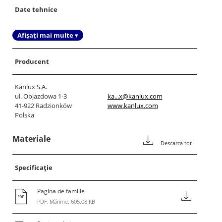
Date tehnice
Afișați mai multe ▾
Producent
Kanlux S.A.
ul. Objazdowa 1-3
ka...x@kanlux.com
41-922 Radzionków
www.kanlux.com
Polska
Materiale
Descarca tot
Specificație
Pagina de familie
PDF, Mărime: 605.08 KB