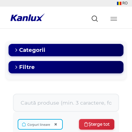
RO
Strona
główna
Kanlux
Categorii
Filtre
×
Șterge tot
Corpuri lineare