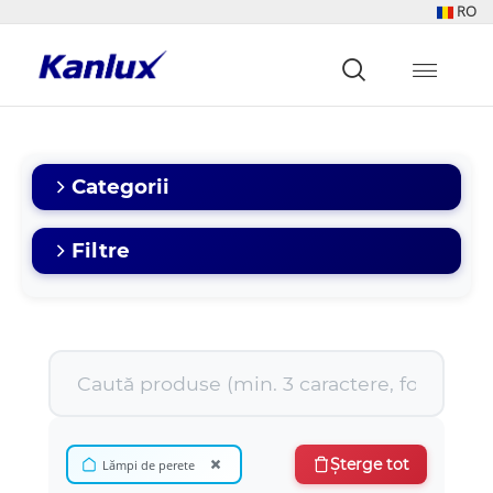
RO
Strona
główna
Kanlux
Categorii
Filtre
×
Șterge tot
Lămpi de perete