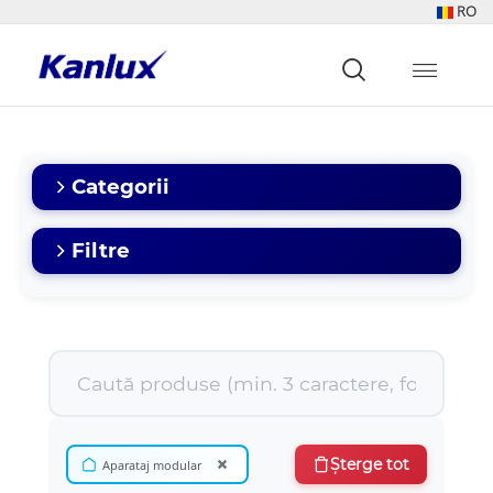
RO
Strona
główna
Kanlux
Categorii
Filtre
×
Șterge tot
Aparataj modular