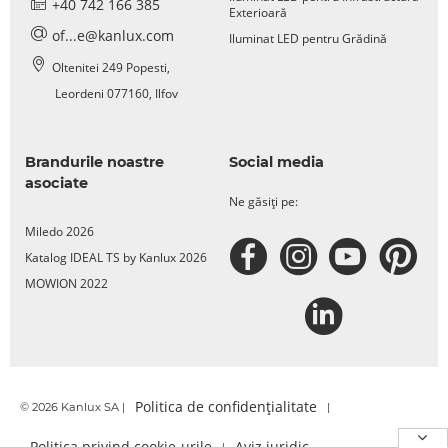
+40 742 166 385
Exterioară
of...e@kanlux.com
Iluminat LED pentru Grădină
Oltenitei 249 Popesti,
Leordeni 077160, Ilfov
Brandurile noastre
Social media
asociate
Ne găsiți pe:
Miledo 2026
Katalog IDEAL TS by Kanlux 2026
MOWION 2022
Politica de confidențialitate
© 2026 Kanlux SA |
|
Politica privind cookie-urile
Aviz juridic
|