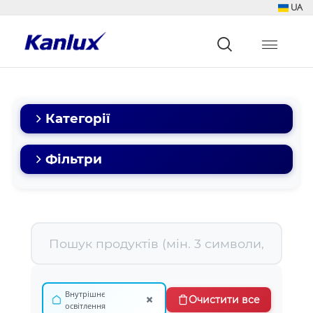
UA
Strona
główna
Kanlux
Категорії
Фільтри
Внутрішнє
×
Очистити все
освітлення