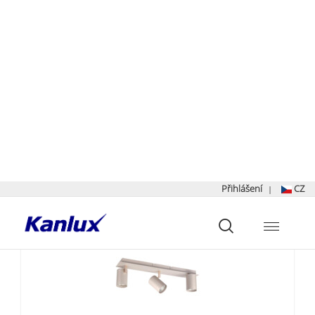
Seřadit podle:
Zobrazit:
Nalezeno
717
výsledků
NOVINKA