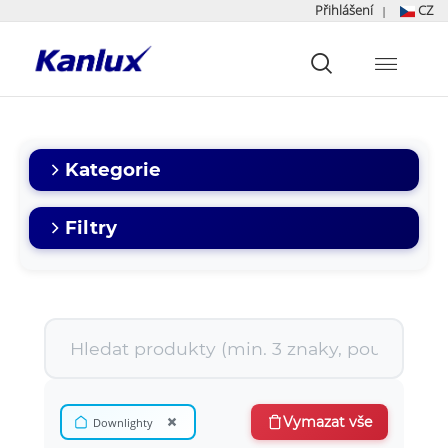
Přihlášení
CZ
|
Strona
główna
Kanlux
Kategorie
Filtry
×
Vymazat vše
Downlighty