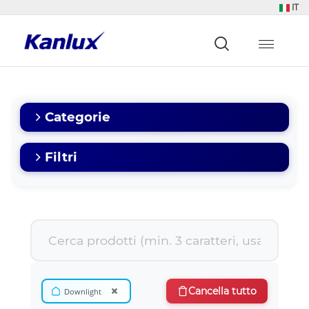
IT
Strona
główna
Kanlux
Categorie
Filtri
×
Cancella tutto
Downlight