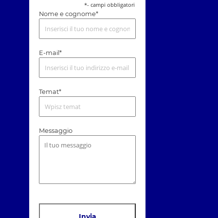
*- campi obbligatori
Nome e cognome*
E-mail*
Temat*
Messaggio
Invia