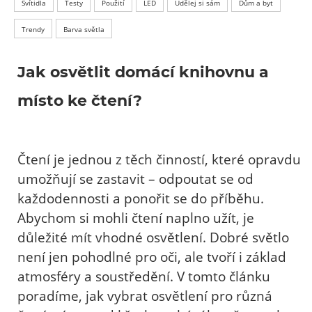
Svítidla
Testy
Použití
LED
Udělej si sám
Dům a byt
Trendy
Barva světla
Jak osvětlit domácí knihovnu a
místo ke čtení?
Čtení je jednou z těch činností, které opravdu
umožňují se zastavit – odpoutat se od
každodennosti a ponořit se do příběhu.
Abychom si mohli čtení naplno užít, je
důležité mít vhodné osvětlení. Dobré světlo
není jen pohodlné pro oči, ale tvoří i základ
atmosféry a soustředění. V tomto článku
poradíme, jak vybrat osvětlení pro různá