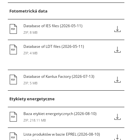
Startér (zapalovač)
S
Fotometrická data
Stejnorodost barev
Stupeň IK
Database of IES files (2026-05-11)
Stupeň IP
ZIP, 8 MB
Světelná účinnost
Světelný tok
Database of LDT files (2026-05-11)
Světelný zdroj s vlastním (integrovaným)
ZIP, 4 MB
cloněním
Svítidlo se samočinným stíněním
Database of Kanlux Factory (2026-07-13)
ZIP, 5 MB
Tepelný odpor (Rth)
Teplota barev, barva světla TC [K]
T
Etykiety energetyczne
Třída energetické účinnosti
TÜV
Baza etykiet energetycznych (2026-08-10)
ZIP, 218.11 MB
Lista produktów w bazie EPREL (2026-08-10)