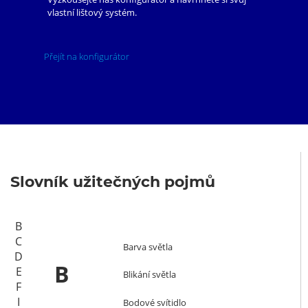
vlastní lištový systém.
Přejít na konfigurátor
Slovník užitečných pojmů
B
C
Barva světla
D
B
E
Blikání světla
F
I
Bodové svítidlo