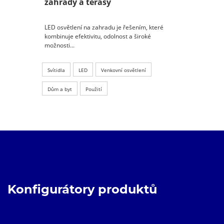
zahrady a terasy
LED osvětlení na zahradu je řešením, které
kombinuje efektivitu, odolnost a široké
možnosti...
Svítidla
LED
Venkovní osvětlení
Dům a byt
Použití
Konfigurátory produktů