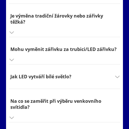
K
Je výměna tradiční žárovky nebo zářivky
Koeficient udržení světelného toku (LLMF)
těžká?
Mohu vyměnit zářivku za trubici/LED zářivku?
LED svítidlo
L
Less Blue
Jak LED vytváří bílé světlo?
Metalhalogenidová výbojka
M
Na co se zaměřit při výběru venkovního
svítidla?
Možnost stmívání