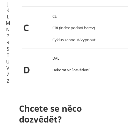
J
K
CE
L
M
C
CRI (index podání barev)
N
P
Cyklus zapnout/vypnout
R
S
T
DALI
U
D
V
Dekorativní osvětlení
Ž
Z
Downlight
EAC
Chcete se něco
E
Efekt oslnění
dozvědět?
Ekvivalent žárovky