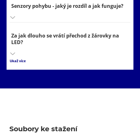
Senzory pohybu - jaký je rozdíl a jak funguje?
N
Napájecí napětí
Za jak dlouho se vrátí přechod z žárovky na
LED?
Předřadník
P
Provozní teplota
Ukaž více
Pulzace světelného toku
Ra (Index podání barev)
R
Rastr
Reflektor
Soubory ke stažení
Startér