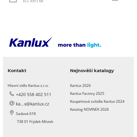
U
XLS, 439.5 KB
UGR
Vyměnitelný zdroj světla/Vyměnitelná
V
žárovka
Vyzařovací úhel (úhel svícení)
Kontakt
Nejnověší katalogy
Žárovka
Hlavní sídlo Kanlux s.r.o.
Kanlux 2026
Ž
Životnost
Kanlux Factory 2025
+420 558 402 511
Koupelnová svítidla Kanlux 2024
Životnost
ka...x@kanlux.cz
Katalog NOVINEK 2026
Sadová 618
738 01 Frýdek-Místek
Z
Závit