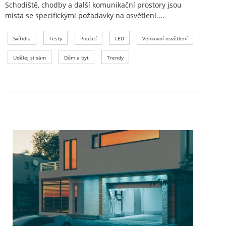
Schodiště, chodby a další komunikační prostory jsou
místa se specifickými požadavky na osvětlení....
Svítidla
Testy
Použití
LED
Venkovní osvětlení
Udělej si sám
Dům a byt
Trendy