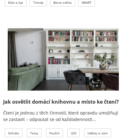
Dům a byt
Trendy
Barva světla
SMART
Jak osvětlit domácí knihovnu a místo ke čtení?
Čtení je jednou z těch činností, které opravdu umožňují
se zastavit – odpoutat se od každodennosti...
Svítidla
Testy
Použití
LED
Udělej si sám