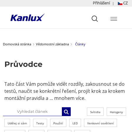
Přihlášení
CZ
|
Strona
główna
Kanlux
Domovská stránka
Vědomostní základna
Články
Průvodce
Tato část Vám pomůže vidět rozdíly, zakousnout se do
testů, naučit se konkrétní řešení, projít krok za krokem
montážní pravidla a ... mnohem více.
Svítidla
Halogeny
Udělej si sám
Testy
Použití
LED
Venkovní osvětlení