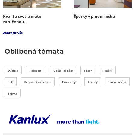
Kvalitu světla máte
Šperky v plném lesku
zaručenou.
Zobrazit vše
Oblíbená témata
Svítidla
Halogeny
Udělej si sám
Testy
Použití
LED
Venkovní osvětlení
Dům a byt
Trendy
Barva světla
SMART