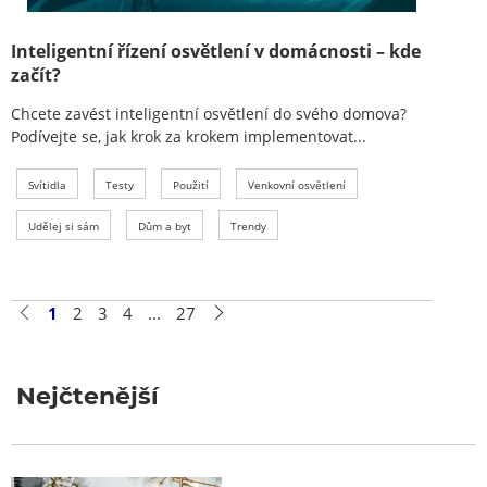
Inteligentní řízení osvětlení v domácnosti – kde
začít?
Chcete zavést inteligentní osvětlení do svého domova?
Podívejte se, jak krok za krokem implementovat...
Svítidla
Testy
Použití
Venkovní osvětlení
Udělej si sám
Dům a byt
Trendy
1
2
3
4
...
27
Nejčtenější