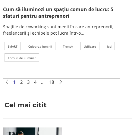
Cum să iluminezi un spațiu comun de lucru: 5
sfaturi pentru antreprenori
Spațiile de coworking sunt medii în care antreprenorii,
freelancerii și echipele pot lucra într-o...
SMART
Culoarea luminii
Trendy
Utilizare
led
Corpuri de iluminat
1
2
3
4
...
18
Cel mai citit