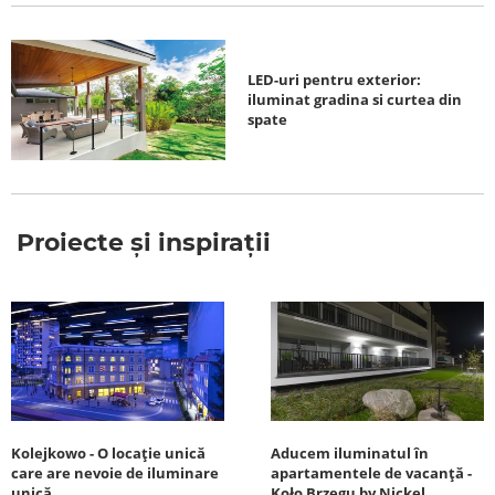
LED-uri pentru exterior:
iluminat gradina si curtea din
spate
Proiecte și inspirații
Kolejkowo - O locație unică
Aducem iluminatul în
care are nevoie de iluminare
apartamentele de vacanță -
unică
Koło Brzegu by Nickel