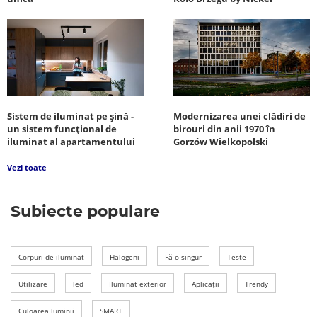
Sistem de iluminat pe șină -
Modernizarea unei clădiri de
un sistem funcțional de
birouri din anii 1970 în
iluminat al apartamentului
Gorzów Wielkopolski
Vezi toate
Subiecte populare
Corpuri de iluminat
Halogeni
Fă-o singur
Teste
Utilizare
led
Iluminat exterior
Aplicații
Trendy
Culoarea luminii
SMART