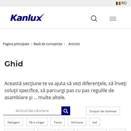
RO
Strona
główna
Kanlux
Pagina principala
Bază de cunoștințe
Articole
Ghid
Această secțiune te va ajuta să vezi diferențele, să înveți
soluții specifice, să parcurgi pas cu pas regulile de
asamblare și ... multe altele.
Corpuri de iluminat
Halogeni
Fă-o singur
Teste
Utilizare
led