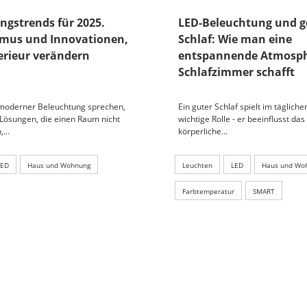
ngstrends für 2025.
LED-Beleuchtung und g
mus und Innovationen,
Schlaf: Wie man eine
terieur verändern
entspannende Atmosph
Schlafzimmer schafft
moderner Beleuchtung sprechen,
Ein guter Schlaf spielt im täglich
 Lösungen, die einen Raum nicht
wichtige Rolle - er beeinflusst das
...
körperliche...
LED
Haus und Wohnung
Leuchten
LED
Haus und Wo
Farbtemperatur
SMART