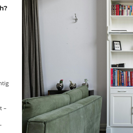
ch?
htig
t –
–