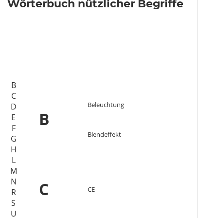
Wörterbuch nützlicher Begriffe
B
C
Beleuchtung
D
B
E
F
Blendeffekt
G
H
L
M
N
C
CE
R
S
U