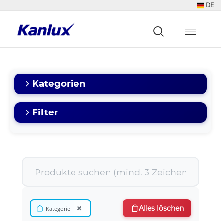
DE
Strona
główna
Kanlux
Kategorien
Filter
×
Alles löschen
Kategorie