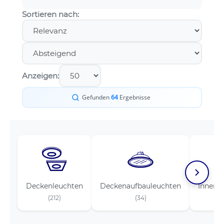
Sortieren nach:
Anzeigen:
Gefunden
64
Ergebnisse
Deckenleuchten
Deckenaufbauleuchten
Innenr
(212)
(34)