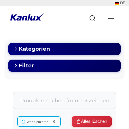
DE
Strona
główna
Kanlux
Kategorien
Filter
×
Alles löschen
Wandleuchten