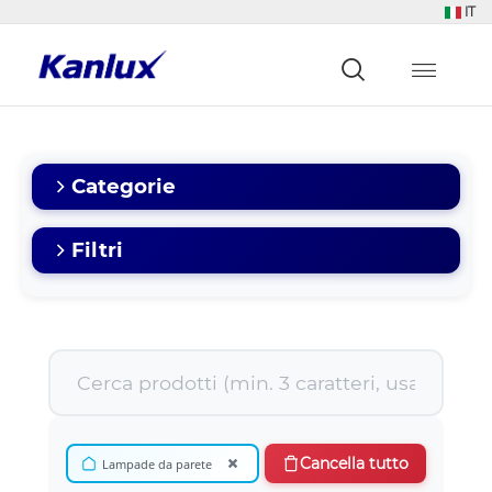
IT
Strona
główna
Kanlux
Categorie
Filtri
×
Cancella tutto
Lampade da parete