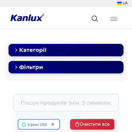
UA
Strona
główna
Kanlux
Категорії
Фільтри
×
Очистити все
3-фазні 230V