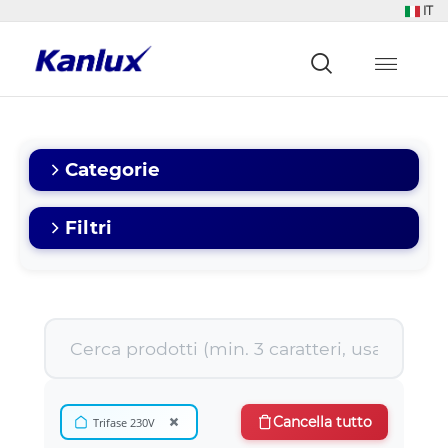
IT
Strona
główna
Kanlux
Categorie
Filtri
×
Cancella tutto
Trifase 230V