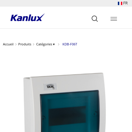
FR
Strona
główna
Kanlux
Accueil
Produits
Catégories ▾
KDB-F06T