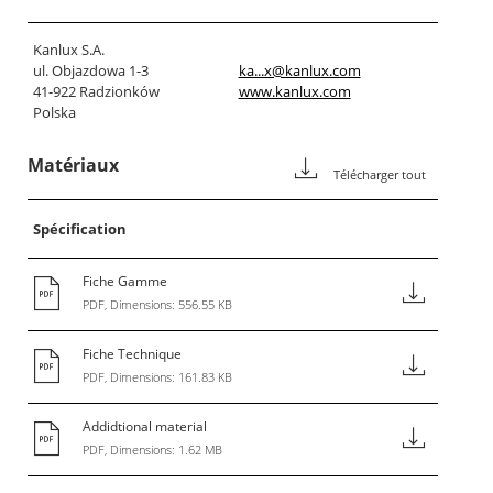
Kanlux S.A.
ul. Objazdowa 1-3
ka...x@kanlux.com
41-922 Radzionków
www.kanlux.com
Polska
Matériaux
Télécharger tout
Spécification
Fiche Gamme
PDF, Dimensions: 556.55 KB
Fiche Technique
PDF, Dimensions: 161.83 KB
Addidtional material
PDF, Dimensions: 1.62 MB