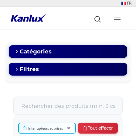
FR
Strona
główna
Kanlux
Catégories
Filtres
×
Tout effacer
Interrupteurs et prises