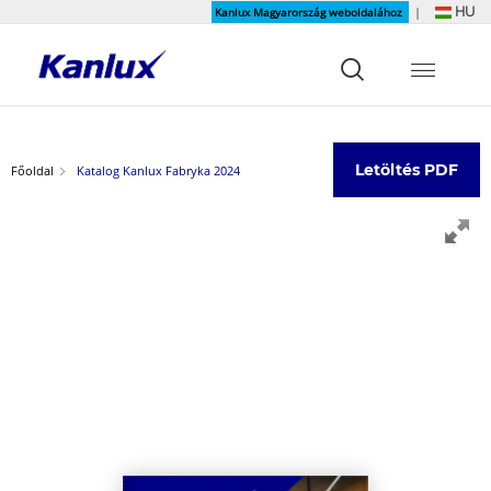
HU
Kanlux Magyarország weboldalához
|
Strona
główna
Kanlux
Letöltés PDF
Főoldal
Katalog Kanlux Fabryka 2024