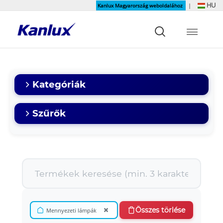
HU
Kanlux Magyarország weboldalához
|
Strona
główna
Kanlux
Kategóriák
Szűrők
×
Összes törlése
Mennyezeti lámpák