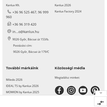
Kanlux Kft.
Kanlux 2026
Kanlux Factory 2024
+36 96 525 467, 96 999
960
+36 96 319 420
in...o@kanlux.hu
9026 Győr, Bácsai út 153/b.
Postázási cím:
9026 Győr, Bácsai út 179/C
További márkáink
Közösségi média
Megtalálsz minket:
Miledo 2026
IDEAL TS by Kanlux 2026
MOWION by Kanlux 2025