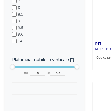
7
8
8.5
9
9.5
9.6
14
RITI
RITI GU10
Codice pr
Plafoniera mobile in verticale [°]
min
max