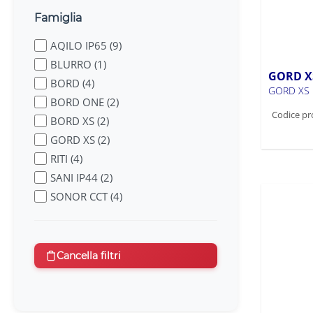
Famiglia
AQILO IP65 (9)
BLURRO (1)
GORD X
BORD (4)
GORD XS 
BORD ONE (2)
Codice pr
BORD XS (2)
GORD XS (2)
RITI (4)
SANI IP44 (2)
SONOR CCT (4)
STOBI (4)
Cancella filtri