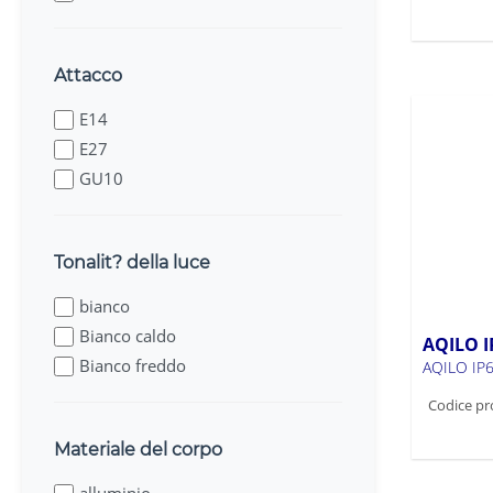
Attacco
E14
E27
GU10
Tonalit? della luce
bianco
Bianco caldo
AQILO I
Bianco freddo
AQILO IP
Codice pr
Materiale del corpo