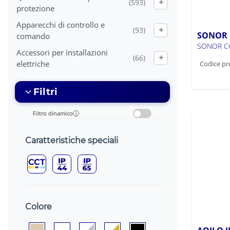
(593)
+
protezione
Apparecchi di controllo e
(93)
+
SONOR 
comando
SONOR C
Accessori per installazioni
(66)
+
elettriche
Codice pr
Filtri
Filtro dinamico
i
Caratteristiche speciali
Colore