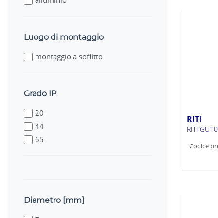
alluminio
Luogo di montaggio
montaggio a soffitto
Grado IP
20
RITI
44
RITI GU10
65
Codice pr
Diametro [mm]