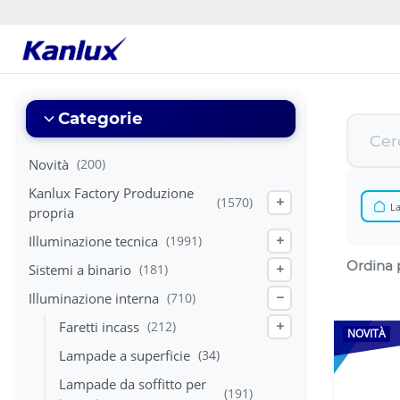
Strona
główna
Kanlux
Categorie
Novità
(200)
Kanlux Factory Produzione
(1570)
+
La
propria
Illuminazione tecnica
(1991)
+
Ordina 
Sistemi a binario
(181)
+
Illuminazione interna
(710)
−
Faretti incass
(212)
+
NOVITÀ
Lampade a superficie
(34)
Lampade da soffitto per
(191)