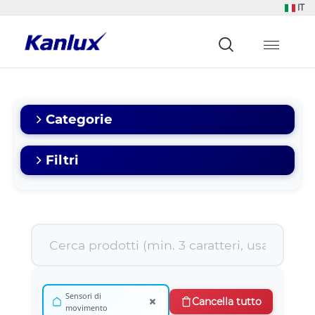
IT
Strona
główna
Kanlux
Categorie
Filtri
Sensori di
×
Cancella tutto
movimento