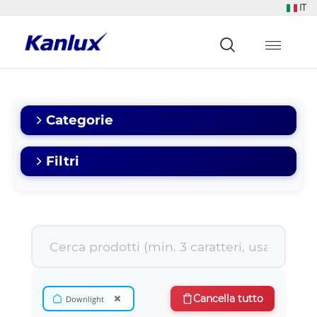
IT
Strona
główna
Kanlux
Categorie
Filtri
×
Cancella tutto
Downlight