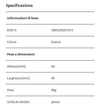
Specificazione
Informazioni di base
EAN13
5905339251015
Colore
bianco
Peso e dimensioni
Altezza [mm]
64
Larghezza [mm]
69
Peso
86g
Unità di vendita
pezzo