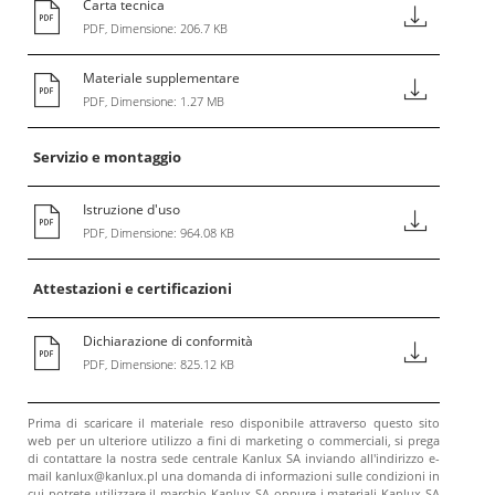
Carta tecnica
PDF, Dimensione: 206.7 KB
Materiale supplementare
PDF, Dimensione: 1.27 MB
Servizio e montaggio
Istruzione d'uso
PDF, Dimensione: 964.08 KB
Attestazioni e certificazioni
Dichiarazione di conformità
PDF, Dimensione: 825.12 KB
Prima di scaricare il materiale reso disponibile attraverso questo sito
web per un ulteriore utilizzo a fini di marketing o commerciali, si prega
di contattare la nostra sede centrale Kanlux SA inviando all'indirizzo e-
mail kanlux@kanlux.pl una domanda di informazioni sulle condizioni in
cui potrete utilizzare il marchio Kanlux SA oppure i materiali Kanlux SA