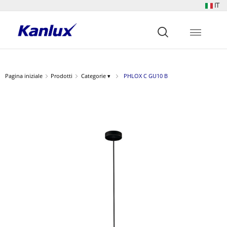
IT
Strona
główna
Kanlux
Pagina iniziale
Prodotti
Categorie ▾
PHLOX C GU10 B