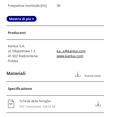
Frequenza nominale [Hz]
50
Mostra di più ▾
Producent
Kanlux S.A.
ul. Objazdowa 1-3
ka...x@kanlux.com
41-922 Radzionków
www.kanlux.com
Polska
Materiali
Scarica tutto
Specificazione
Scheda della famiglia
PDF, Dimensione: 328.92 KB