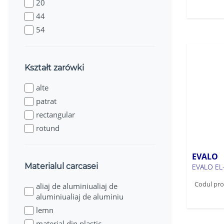
20
44
54
Kształt zarówki
alte
patrat
rectangular
rotund
EVALO
Materialul carcasei
EVALO EL
Codul pro
aliaj de aluminiualiaj de
aluminiualiaj de aluminiu
lemn
material din plastic