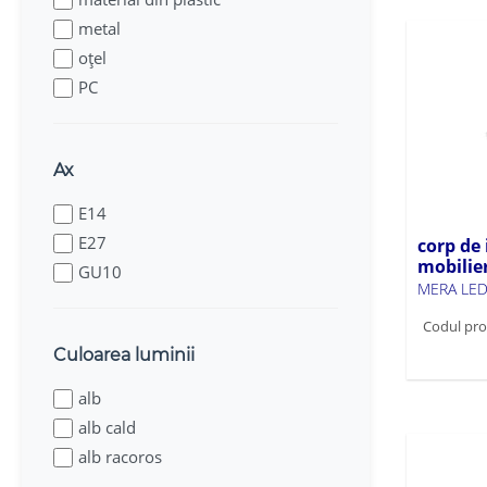
metal
oțel
PC
Ax
E14
E27
corp de
mobilie
GU10
MERA LED
Codul pro
Culoarea luminii
alb
alb cald
alb racoros