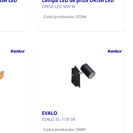
ISA LED
Lampă LED de priză ORISA LED
ORISA LED WW W
Codul produsului: 37394
EVALO
EVALO EL-1I B-SR
Codul produsului: 35691