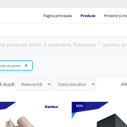
Pagina principala
Produse
Proiecte și ins
×
ămpi de perete
ă după:
Afi
NOU