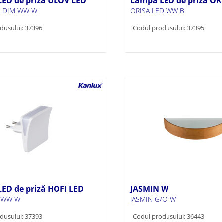
ED de priză ULOV LED
Lampă LED de priză OR
D DIM WW W
ORISA LED WW B
dusului: 37396
Codul produsului: 37395
ED de priză HOFI LED
JASMIN W
D WW W
JASMIN G/O-W
dusului: 37393
Codul produsului: 36443