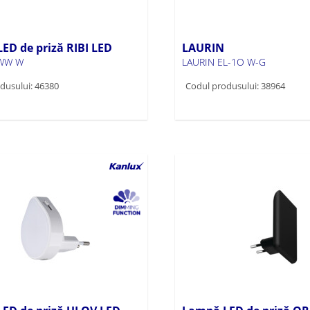
ED de priză RIBI LED
LAURIN
 WW W
LAURIN EL-1O W-G
dusului: 46380
Codul produsului: 38964