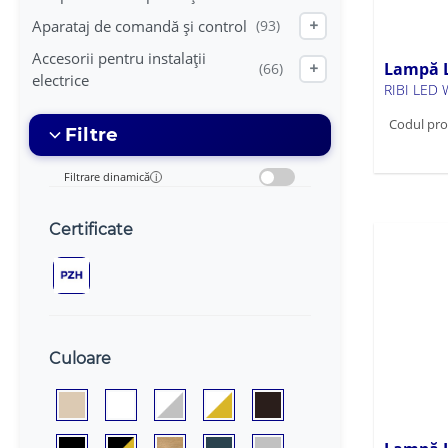
Aparataj de comandă și control
(93)
+
Accesorii pentru instalații
Lampă L
(66)
+
electrice
RIBI LED
Codul pro
Filtre
Filtrare dinamică
i
Certificate
Culoare