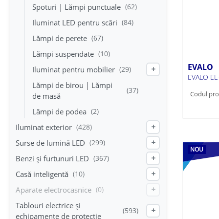
Spoturi | Lămpi punctuale
(62)
Iluminat LED pentru scări
(84)
Lămpi de perete
(67)
Lămpi suspendate
(10)
EVALO
Iluminat pentru mobilier
(29)
+
EVALO EL
Lămpi de birou | Lămpi
(37)
Codul pro
de masă
Lămpi de podea
(2)
Iluminat exterior
(428)
+
Surse de lumină LED
(299)
+
NOU
Benzi și furtunuri LED
(367)
+
Casă inteligentă
(10)
+
Aparate electrocasnice
(0)
+
Tablouri electrice și
(593)
+
echipamente de protecție