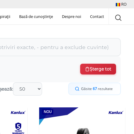
RO
pirații
Bază de cunoștințe
Despre noi
Contact
Șterge tot
șează:
Găsite
67
rezultate
NOU