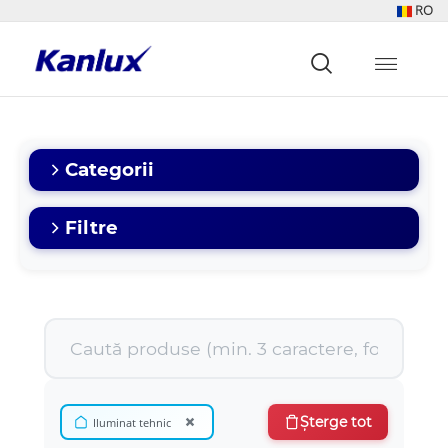
RO
Strona
główna
Kanlux
Categorii
Filtre
×
Șterge tot
Iluminat tehnic